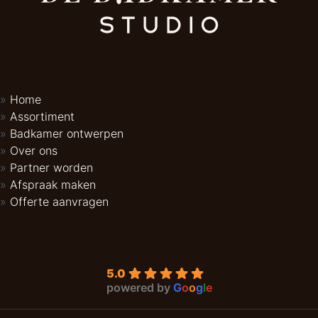
Home
Assortiment
Badkamer ontwerpen
Over ons
Partner worden
Afspraak maken
Offerte aanvragen
5.0
powered by
G
o
o
g
l
e