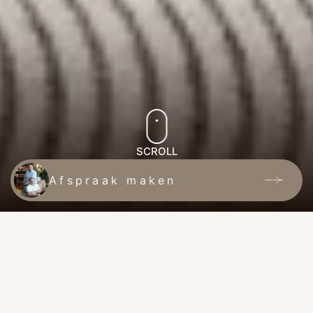
SCROLL
Afspraak maken
DE BADKAMER STUDIO | ONZE
EXPERTISE
Waarmee kunnen wij jou helpen?