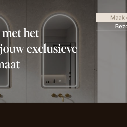
Maak 
Bez
 met het
 jouw exclusieve
maat