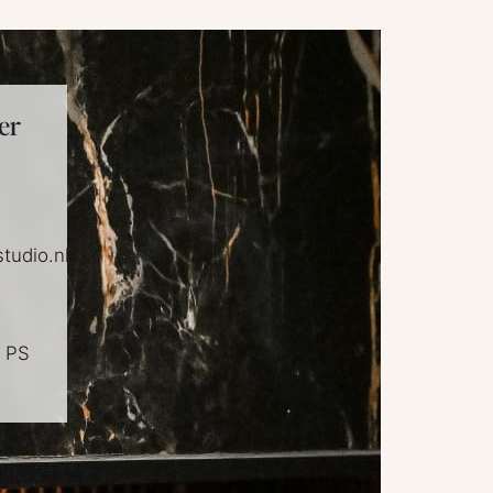
er
tudio.nl
1 PS