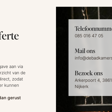
Telefoonnumm
ferte
085 016 47 05
Mail ons
info@debadkamers
gave aan via
Bezoek ons
rzicht van de
irect, zodat
Arkerpoort 4, 386
er kunnen
Nijkerk
dan gerust