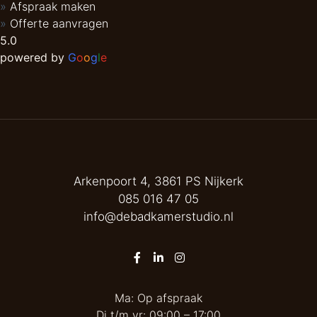
Afspraak maken
Offerte aanvragen
5.0
powered by
G
o
o
g
l
e
Arkenpoort 4, 3861 PS Nijkerk
085 016 47 05
info@debadkamerstudio.nl
Ma: Op afspraak
Di t/m vr: 09:00 – 17:00