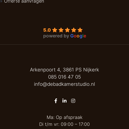
Offerte aanvragen
5.0
powered by
G
o
o
g
l
e
Arkenpoort 4, 3861 PS Nijkerk
085 016 47 05
info@debadkamerstudio.nl
Ma: Op afspraak
Di t/m vr: 09:00 – 17:00